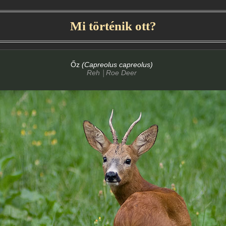
Mi történik ott?
Őz
(Capreolus capreolus)
Reh
Roe Deer
│