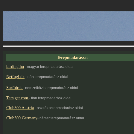
Terepmadarászat
birding.hu
- magyar terepmadarász oldal
Netfugl.dk
- dán terepmadarász oldal
Surfbirds
- nemzetközi terepmadarász oldal
Tarsiger.com
- finn terepmadarász oldal
Club300 Austria
- osztrák terepmadarász oldal
Club300 Germany
- német terepmadarász oldal