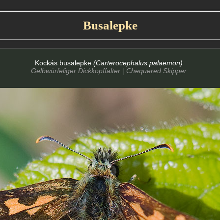
Busalepke
Kockás busalepke
(Carterocephalus palaemon)
Gelbwürfeliger Dickkopffalter
Chequered Skipper
│